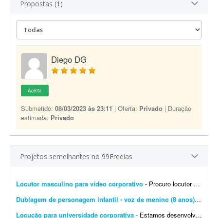
Propostas (1)
Diego DG
Aceita
Submetido:
08/03/2023 às 23:11
| Oferta:
Privado
| Duração
estimada:
Privado
Projetos semelhantes no 99Freelas
Locutor masculino para vídeo corporativo
- Procuro locutor profissional com voz masculina, madura, segura e natural para a locução de um vídeo corporativo de aproximadamente 7 a 10 minutos. O roteiro será fornec...
Dublagem de personagem infantil - voz de menino (8 anos)
- Olá, 
Locução para universidade corporativa
- Estamos desenvolvendo a Universidade Corporativa da Jovem Valor, uma plataforma de capacitação interna criada para padronizar o conhecimento, fortalecer a cultura organizacional e gar...