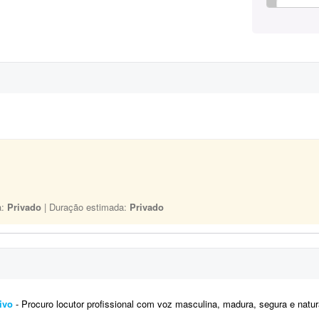
a:
Privado
| Duração estimada:
Privado
ivo
- Procuro locutor profissional com voz masculina, madura, segura e natural para a locução de um vídeo corporativo