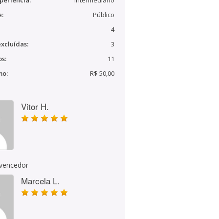
periência:
Intermediário
e:
Público
4
xcluídas:
3
s:
11
mo:
R$ 50,00
Vitor H.
 vencedor
Marcela L.