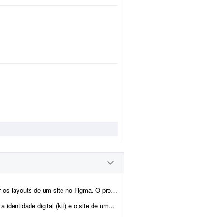
 contempla a criação do layout da página inicial e de p...
ra. Também haverá demanda para criar o site de uma transportadora. Ambos já est&atild...