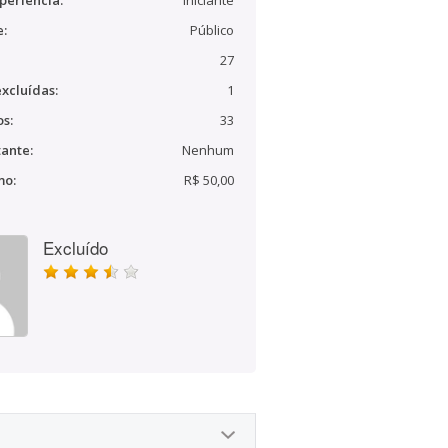
periência:
Iniciante
e:
Público
27
xcluídas:
1
s:
33
ante:
Nenhum
mo:
R$ 50,00
Excluído