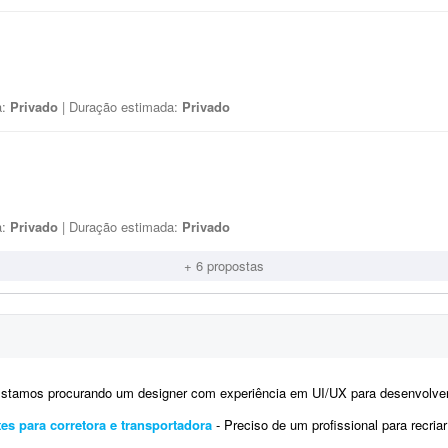
a:
Privado
| Duração estimada:
Privado
a:
Privado
| Duração estimada:
Privado
+ 6 propostas
tamos procurando um designer com experiência em UI/UX para desenvolver os layouts de um site no Figma. O projeto
tes para corretora e transportadora
- Preciso de um profissional para recriar a identidade digital (kit) e o site de uma correto