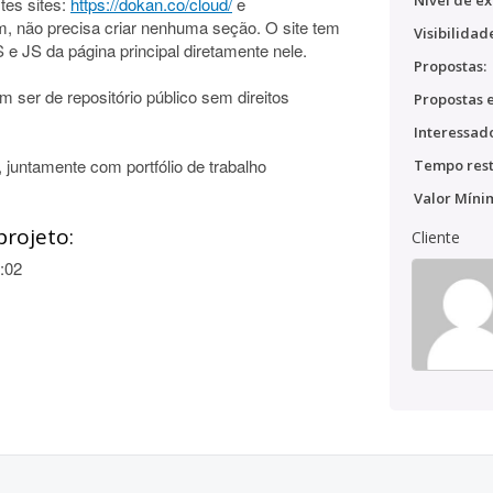
Nível de ex
tes sites:
https://dokan.co/cloud/
e
m, não precisa criar nenhuma seção. O site tem
Visibilidad
 JS da página principal diretamente nele.
Propostas:
 ser de repositório público sem direitos
Propostas e
Interessado
 juntamente com portfólio de trabalho
Tempo rest
Valor Míni
projeto:
Cliente
:02