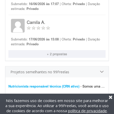
Submetido:
16/06/2026 às 17:07
| Oferta:
Privado
| Duração
estimada:
Privado
Camila A.
Submetido:
17/06/2026 às 15:08
| Oferta:
Privado
| Duração
estimada:
Privado
+ 2 propostas
Projetos semelhantes no 99Freelas
Nutricionista responsável técnica (CRN ativo)
- Somos uma cozinha industrial de gestão familiar e estamos em busca de uma nutricionista com registro ativo no CRN para atuar como responsável técnica (RT). A atuaç&atil...
Nós fazemos uso de cookies em nosso site para melhorar
a sua experiência. Ao utilizar a 99Freelas, você aceita o uso
@2014-2026 99Freelas. Todos os direitos reservados.
de cookies de acordo com a nossa
política de privacidade
.
Termos de uso
|
Política de privacidade