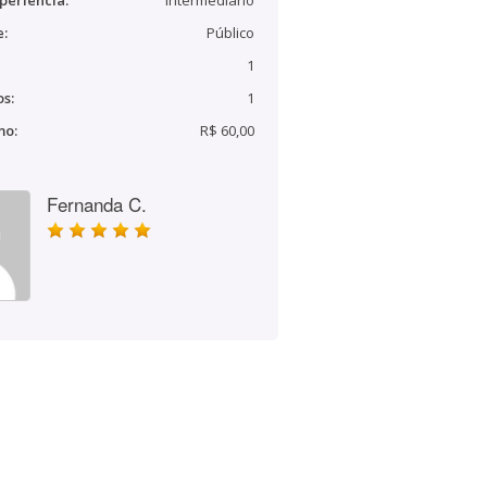
periência:
Intermediário
e:
Público
1
s:
1
mo:
R$ 60,00
Fernanda C.