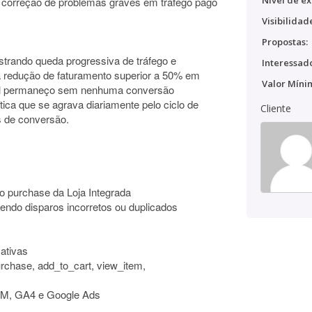
Nível de ex
 e correção de problemas graves em tráfego pago
Visibilidad
Propostas:
strando queda progressiva de tráfego e
Interessado
 redução de faturamento superior a 50% em
Valor Míni
tual permaneço sem nenhuma conversão
tica que se agrava diariamente pelo ciclo de
Cliente
 de conversão.
to purchase da Loja Integrada
ndo disparos incorretos ou duplicados
 ativas
urchase, add_to_cart, view_item,
GTM, GA4 e Google Ads