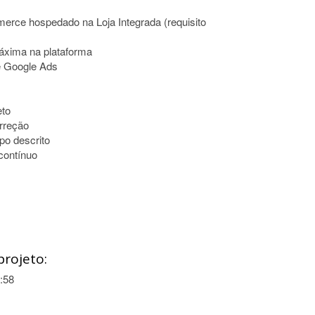
rce hospedado na Loja Integrada (requisito
áxima na plataforma
 Google Ads
eto
orreção
po descrito
contínuo
projeto:
:58