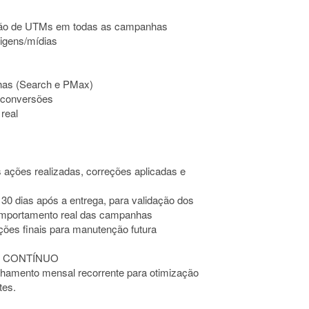
zação de UTMs em todas as campanhas
rigens/mídias
nhas (Search e PMax)
e conversões
real
s ações realizadas, correções aplicadas e
0 dias após a entrega, para validação dos
comportamento real das campanhas
ões finais para manutenção futura
 CONTÍNUO
hamento mensal recorrente para otimização
tes.