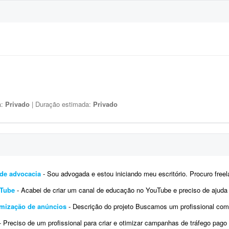
a:
Privado
| Duração estimada:
Privado
 de advocacia
- Sou advogada e estou iniciando meu escritório. Procuro freelancer de tráfego pago, não agência, para 
uTube
- Acabei de criar um canal de educação no YouTube e preciso de ajuda para impulsionar o canal e os vídeos que ser
timização de anúncios
- Descrição do projeto Buscamos um profissional com experiência comprovada em Mercado Livre para 
 Preciso de um profissional para criar e otimizar campanhas de tráfego pago no Instagram e Facebook (Meta Ads), focadas