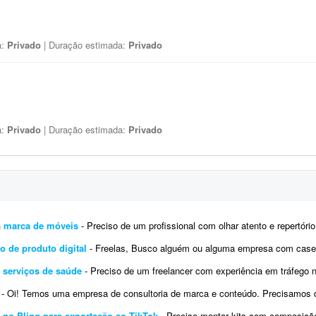
a:
Privado
| Duração estimada:
Privado
a:
Privado
| Duração estimada:
Privado
ra marca de móveis
- Preciso de um profissional com olhar atento e repertório refinado em design e arquitetura para repensar e
o de produto digital
- Freelas, Busco alguém ou alguma empresa com cases recentes e números/ganhos reais dentro d
 serviços de saúde
- Preciso de um freelancer com experiência em tráfego no Google Ads para gerenciar uma campanha loc
- Oi! Temos uma empresa de consultoria de marca e conteúdo. Precisamos de uma pessoa que nos ajude a executar tráfego pago n
 no Bling para exportação ao TikTok
- Preciso montar kits com composições variadas dentro do 