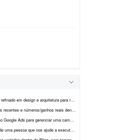
 construir a estratégia do Pinterest da minha marca de móveis. O proje...
o lançamento de produtos digitais. Informações: - tenho orçame...
al voltada a serviços de saúde. No momento o investimento em créd...
o Instagram para nossos clientes. Temos todo o contexto dos ...
Bling, com tamanhos diferentes, para exportar para o TikTok.