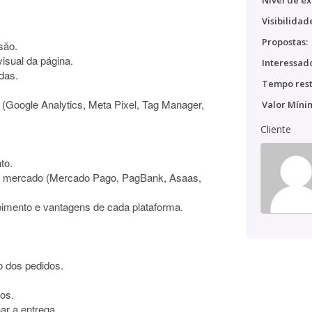
Nível de ex
Visibilidad
Propostas:
são.
isual da página.
Interessado
das.
Tempo rest
 (Google Analytics, Meta Pixel, Tag Manager,
Valor Míni
Cliente
to.
o mercado (Mercado Pago, PagBank, Asaas,
bimento e vantagens de cada plataforma.
o dos pedidos.
os.
r a entrega.