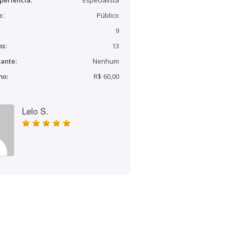
periência:
Especialista
e:
Público
9
s:
13
ante:
Nenhum
mo:
R$ 60,00
Lelo S.