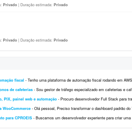
a:
Privado
| Duração estimada:
Privado
a:
Privado
| Duração estimada:
Privado
omação fiscal
- Tenho uma plataforma de automação fiscal rodando em AWS - ela pega os dados do sistema do cliente, calcula o
onos de cafeterias
- Sou gestor de tráfego especializado em cafeterias e cafés e preciso de uma landing page de alta conversão
p, PIX, painel web e automação
- Procuro desenvolvedor Full Stack para transformar a documentação existente em um sis
para WooCommerce
- Olá pessoal, Preciso transformar o dashboard padrão do WooCommerce em um painel diferenciado para
ento para CPROEIS
- Buscamos um desenvolvedor experiente para criar uma solução de automação assistida para o processo de 