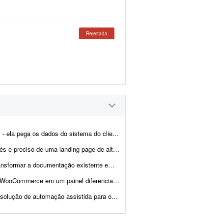
Rejeitada
s impostos e emite a nota fiscal automaticamente. Preciso de alguém...
 para captar leads (donos de cafeterias) que chegam pelos meus an&uacut...
tema seguro, escalável e com boa experiência para o usuário. O projeto é...
 clientes e vendedores; procuro solução via plugin ou via código...
preenchimento de dados no sistema CPROEIS. O objetivo principal &ea...