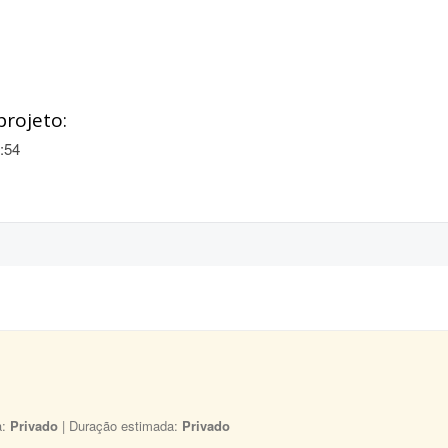
projeto:
:54
a:
Privado
| Duração estimada:
Privado