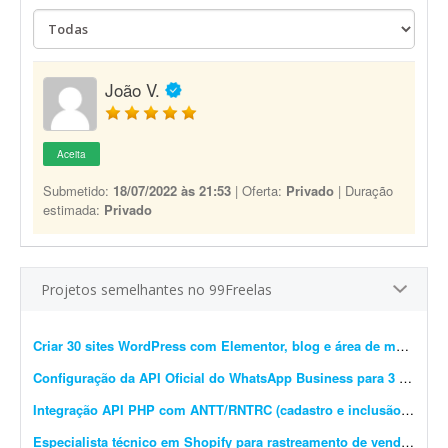
João V.
Aceita
Submetido:
18/07/2022 às 21:53
| Oferta:
Privado
| Duração
estimada:
Privado
Projetos semelhantes no 99Freelas
Criar 30 sites WordPress com Elementor, blog e área de membros
Configuração da API Oficial do WhatsApp Business para 3 instâncias
Integração API PHP com ANTT/RNTRC (cadastro e inclusão)
- Prec
Especialista técnico em Shopify para rastreamento de vendas e Meta Pixel