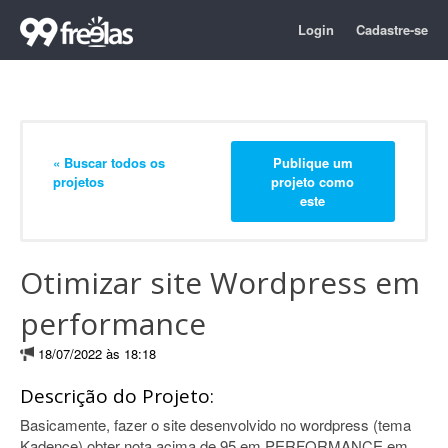
Login
Cadastre-se
« Buscar todos os
Publique um
projetos
projeto como
este
Otimizar site Wordpress em
performance
18/07/2022 às 18:18
Descrição do Projeto:
Basicamente, fazer o site desenvolvido no wordpress (tema
Kadence) obter nota acima de 95 em PERFORMANCE em