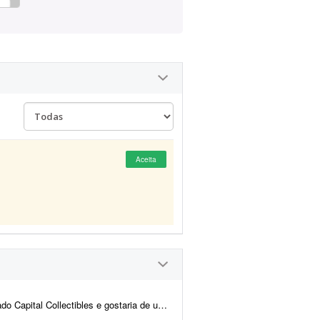
Aceita
nd e back-end para nos ajudar a revisar a estrutura e validar a p...