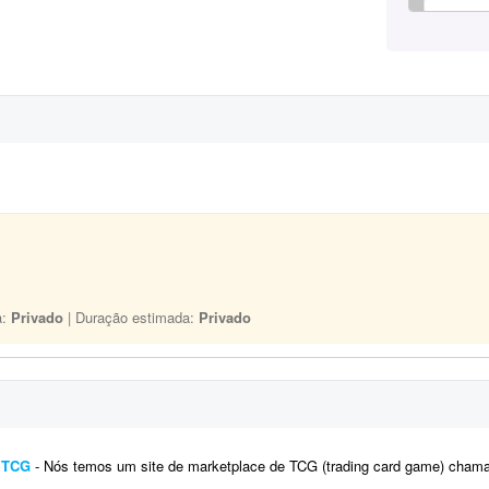
a:
Privado
| Duração estimada:
Privado
e TCG
- Nós temos um site de marketplace de TCG (trading card game) chamado Capital Collectibles e gostaria de um programador front-e