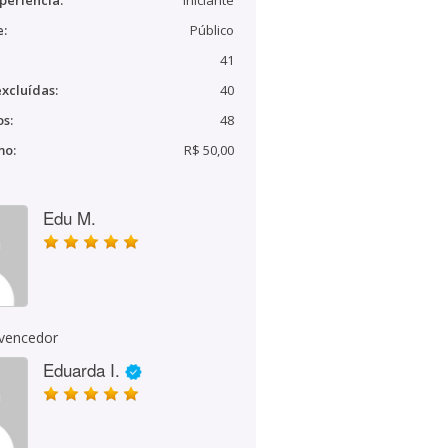
periência:
Iniciante
e:
Público
41
xcluídas:
40
s:
48
mo:
R$ 50,00
Edu M.
 vencedor
Eduarda I.