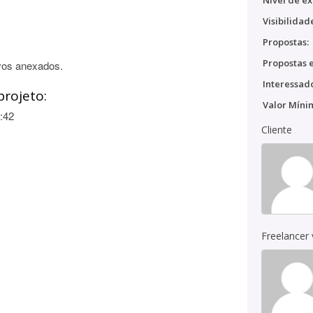
Nível de ex
Visibilidad
Propostas:
Propostas e
vos anexados.
Interessado
projeto:
Valor Míni
:42
Cliente
Freelancer