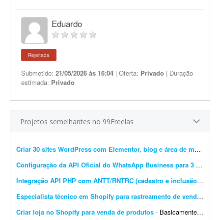
Eduardo
Rejeitada
Submetido:
21/05/2026 às 16:04
| Oferta:
Privado
| Duração
estimada:
Privado
Projetos semelhantes no 99Freelas
Criar 30 sites WordPress com Elementor, blog e área de membros
Configuração da API Oficial do WhatsApp Business para 3 instâncias
Integração API PHP com ANTT/RNTRC (cadastro e inclusão)
- Prec
Especialista técnico em Shopify para rastreamento de vendas e Meta Pixel
Criar loja no Shopify para venda de produtos
- Basicamente, quero que o site seja construído do zero e configurado no Shopify para venda de produtos. O carrinho de compras deve ter upsell. O produto deve ser configurado com variantes: a...