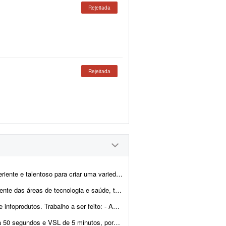
Rejeitada
Rejeitada
institucionais e comerciais, essenciais para apresentar nosso empreendimento e nossos serviços...
o posicionamento mais atrativo e alinhado ao público-alvo. Ao todo...
iar novas versões de copys para landing pages. - Analisar e c...
 tenho tempo para estudar os roteiros e os formatos que est&ati...