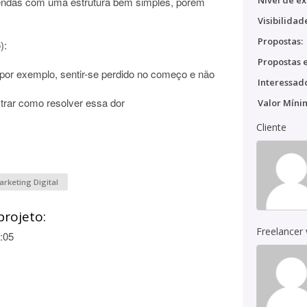
Nível de ex
vendas com uma estrutura bem simples, porém
Visibilidad
Propostas:
):
Propostas e
(por exemplo, sentir-se perdido no começo e não
Interessado
strar como resolver essa dor
Valor Míni
Cliente
arketing Digital
projeto:
Freelancer
:05