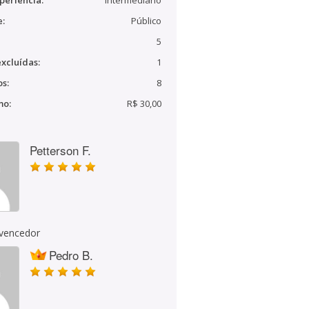
periência:
Intermediário
e:
Público
5
xcluídas:
1
s:
8
mo:
R$ 30,00
Petterson F.
 vencedor
Pedro B.