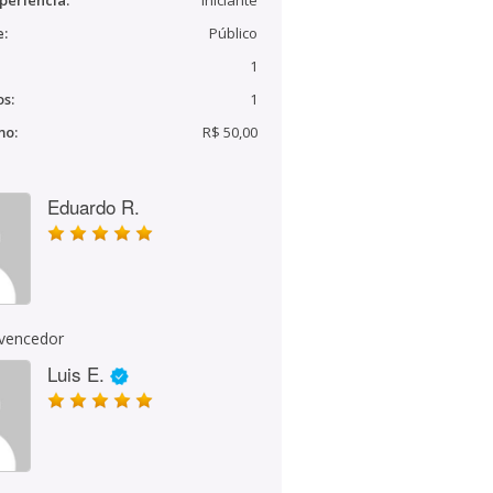
periência:
Iniciante
e:
Público
1
s:
1
mo:
R$ 50,00
Eduardo R.
 vencedor
Luis E.