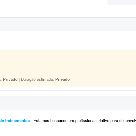
a:
Privado
| Duração estimada:
Privado
de treinamentos
- Estamos buscando um profissional criativo para desenvolver conteúdos visuais e experiências de aprendizagem