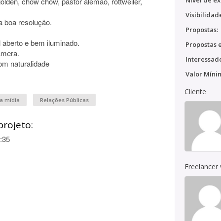
Nível de ex
olden, chow chow, pastor alemão, rottweiler,
Visibilidad
 boa resolução.
Propostas:
l aberto e bem iluminado.
Propostas e
âmera.
Interessado
com naturalidade
Valor Míni
Cliente
a mídia
Relações Públicas
projeto:
:35
Freelancer