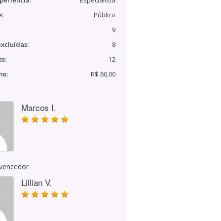
periência:
Especialista
e:
Público
9
xcluídas:
8
s:
12
mo:
R$ 60,00
Marcos I.
 vencedor
Lillian V.