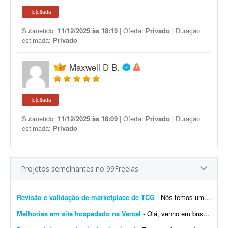
Rejeitada
Submetido:
11/12/2025 às 18:19
| Oferta:
Privado
| Duração
estimada:
Privado
Maxwell D B.
Rejeitada
Submetido:
11/12/2025 às 18:09
| Oferta:
Privado
| Duração
estimada:
Privado
Projetos semelhantes no 99Freelas
Revisão e validação de marketplace de TCG
- Nós temos um site de marketplace de TCG (trading card game) chamado Capital Collectibles e gostaria de um programador front-end e back-end para nos ajudar a revisar a estrutura e validar a p...
Melhorias em site hospedado na Vercel
- Olá, venho em busca de um profissional que entenda de Vercel. Gostaria de fazer alterações e melhorias no meu site. Já tenho muitas páginas que consigo editar, m...