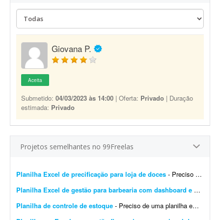
Giovana P.
Aceita
Submetido:
04/03/2023 às 14:00
| Oferta:
Privado
| Duração
estimada:
Privado
Projetos semelhantes no 99Freelas
Planilha Excel de precificação para loja de doces
- Preciso de um profissional que tenha experiência em planilhas Excel e cálculos. Preciso de uma planilha de precificação para minha loja de doces. Preciso com urgên...
Planilha Excel de gestão para barbearia com dashboard e backup
-
Planilha de controle de estoque
- Preciso de uma planilha em Excel para controle de estoque da marca Viora, que comercializa roupas fitness. Ela deve conter: * Cadastro de produtos com SKU. * Controle por cor e tamanho. * Cadastr...