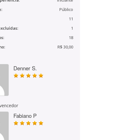
periência:
Iniciante
e:
Público
11
xcluídas:
1
s:
18
mo:
R$ 30,00
Denner S.
 vencedor
Fabiano P