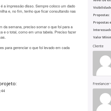
Nível de ex
 é a impressão disso. Sempre coloco um dado
Visibilidad
lha e, no fim, tenho que ficar consultando nas
Propostas:
Propostas e
im da semana, preciso somar o que foi para a
Interessado
ça e o total, como em uma tabela. Preciso fazer
sas.
Valor Míni
Cliente
les para gerenciar o que foi levado em cada
projeto:
Freelancer
:44