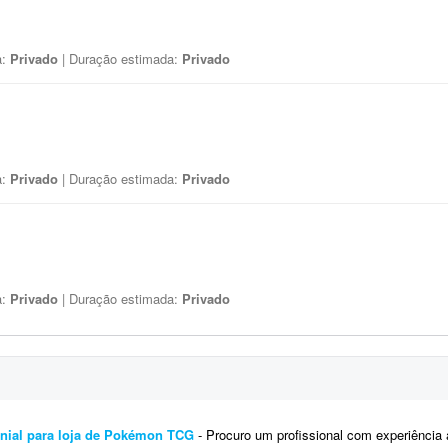
a:
Privado
| Duração estimada:
Privado
a:
Privado
| Duração estimada:
Privado
a:
Privado
| Duração estimada:
Privado
monial para loja de Pokémon TCG
- Procuro um profissional com experiência avançada em Excel (ou Google Sheets) para desenvolver