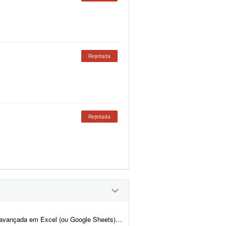
Rejeitada
Rejeitada
 uma planilha completa de gestão financeira e patrimonial para uma loja de Pok&eacut...