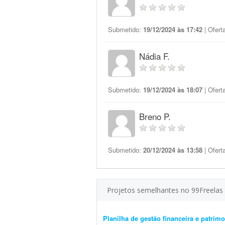
Submetido:
19/12/2024 às 17:42
| Ofert
Nádia F.
Submetido:
19/12/2024 às 18:07
| Ofert
Breno P.
Submetido:
20/12/2024 às 13:58
| Ofert
Projetos semelhantes no 99Freelas
Planilha de gestão financeira e patri