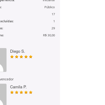
periência:
Iniciante
e:
Público
17
xcluídas:
1
s:
29
mo:
R$ 30,00
Diego S.
 vencedor
Camila P.