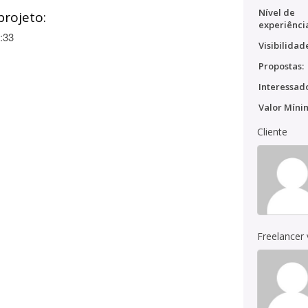
Nível de
projeto:
experiênci
:33
Visibilidad
Propostas:
Interessado
Valor Míni
Cliente
Freelancer