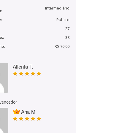
Intermediário
a:
e:
Público
27
s:
38
mo:
R$ 70,00
Allenta T.
 vencedor
Ana M