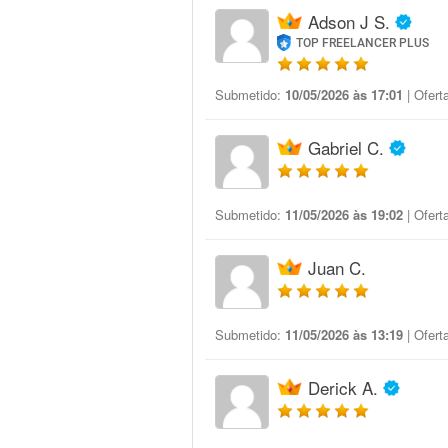
Adson J S.
TOP FREELANCER PLUS
Submetido:
10/05/2026 às 17:01
| Ofert
Gabriel C.
Submetido:
11/05/2026 às 19:02
| Ofert
Juan C.
Submetido:
11/05/2026 às 13:19
| Ofert
Derick A.