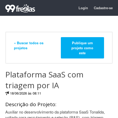
Login
Cadastre-se
« Buscar todos os
Publique um
projetos
projeto como
este
Plataforma SaaS com
triagem por IA
18/06/2026 às 08:11
Descrição do Projeto:
Auxiliar no desenvolvimento da plataforma SaaS Tonalida,
voltada para recrutamento e seleção (R&S), com triagem