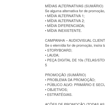
MÍDIAS ALTERNATIVAS (SUMÁRIO)
Se alguma alternativa for de promoçã
• MÍDIA ALTERNATIVA 1;
• MÍDIA ALTERNATIVA 2;
• MÍDIA DIFERENCIADA;
• MÍDIA INEXISTENTE.
CAMPANHA – AUDIOVISUAL CLIENT
Se o elemídia for de promoção, insir
• STORYBOARD;
• LAUDA;
• PEÇA DIGITAL DE 10s (TELAS/ST
5
PROMOÇÃO (SUMÁRIO)
• PROBLEMA DA PROMOÇÃO;
• PÚBLICO ALVO: PRIMÁRIO E SEC
• OBJETIVOS;
• ESTRATÉGIAS.
AÇÕES DE PROMOÇÃO (TODAS AS