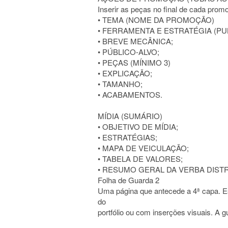
Inserir as peças no final de cada prom
• TEMA (NOME DA PROMOÇÃO)
• FERRAMENTA E ESTRATÉGIA (PU
• BREVE MECÂNICA;
• PÚBLICO-ALVO;
• PEÇAS (MÍNIMO 3)
• EXPLICAÇÃO;
• TAMANHO;
• ACABAMENTOS.
MÍDIA (SUMÁRIO)
• OBJETIVO DE MÍDIA;
• ESTRATÉGIAS;
• MAPA DE VEICULAÇÃO;
• TABELA DE VALORES;
• RESUMO GERAL DA VERBA DISTR
Folha de Guarda 2
Uma página que antecede a 4ª capa. Es
do
portfólio ou com inserções visuais. A gu