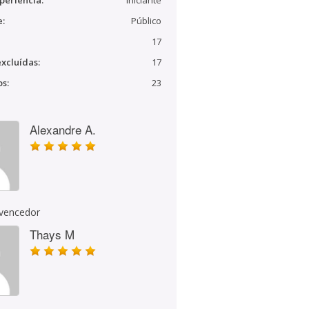
periência:
Iniciante
e:
Público
17
xcluídas:
17
s:
23
Alexandre A.
 vencedor
Thays M