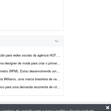
icial - 5 artes para Stories (Instagram) - 3 artes para Feed (Instagram) Exi...
o da coleção. O objetivo deste projeto é desenvolver 1 conjun...
cômetro (medidor de RPM) e preciso de um profissional ...
uário autoral que une moda, cinema, memória e construção de universo...
ção de conteúdos para redes sociais. O trabalho terá dur...
de cookies de acordo com a nossa
política de privacidade
.