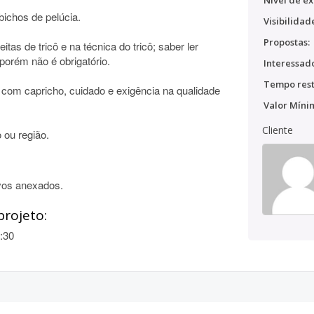
Nível de ex
ichos de pelúcia.
Visibilidad
Propostas:
itas de tricô e na técnica do tricô; saber ler
 porém não é obrigatório.
Interessado
Tempo rest
com capricho, cuidado e exigência na qualidade
Valor Míni
Cliente
 ou região.
vos anexados.
projeto:
:30