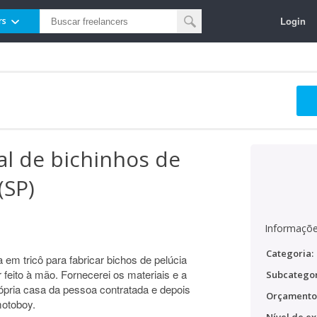
Login
rs
l de bichinhos de
(SP)
Informaçõe
Categoria:
em tricô para fabricar bichos de pelúcia
 feito à mão. Fornecerei os materiais e a
Subcategor
rópria casa da pessoa contratada e depois
Orçamento
motoboy.