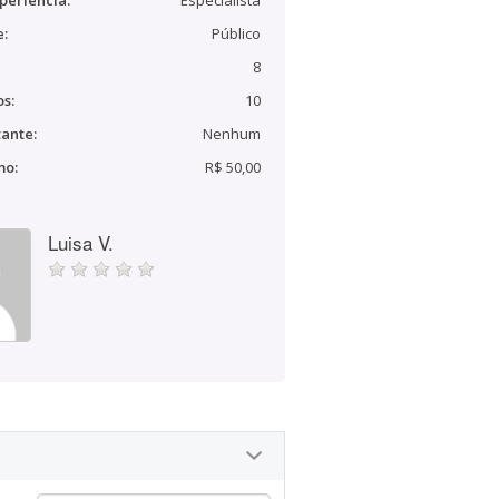
periência:
Especialista
e:
Público
8
s:
10
ante:
Nenhum
mo:
R$ 50,00
Luisa V.