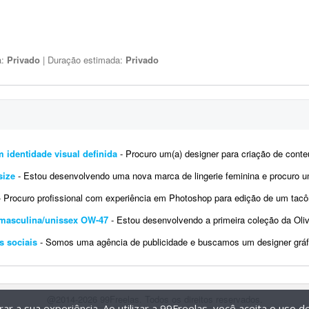
a:
Privado
| Duração estimada:
Privado
 identidade visual definida
- Procuro um(a) designer para criação de conteúdo para redes sociais da agência HOT. Escopo in
size
- Estou desenvolvendo uma nova marca de lingerie feminina e procuro uma designer de moda para criar o primeiro model
 Procuro profissional com experiência em Photoshop para edição de um tacômetro (RPM). Estou desenvolvendo um ta
 masculina/unissex OW-47
- Estou desenvolvendo a primeira coleção da Olivia Williams, uma marca brasileira de vest
s sociais
- Somos uma agência de publicidade e buscamos um designer gráfico para uma demanda recorrente de cria
@2014-2026 99Freelas. Todos os direitos reservados.
r a sua experiência. Ao utilizar a 99Freelas, você aceita o uso 