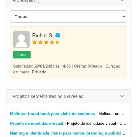
Propostas (1)
Richar S.
Aceita
Submetido:
29/01/2021 às 14:58
| Oferta:
Privado
| Duração
estimada:
Privado
Projetos semelhantes no 99Freelas
Melhorar brand book para ateliê de cerâmica
- Melhorar um brand book existente para um ateliê de cerâmica, além de toda a parte de papelaria; por exemplo: - Essência da marca - Propósito - Missão - Vis&a...
Projeto de identidade visual
- Projeto de identidade visual - CJ Gonçalves 1. Sobre o projeto Estamos desenvolvendo a nova identidade visual da CJ Gonçalves, uma empresa do segmento imobiliário que atua co...
Naming e identidade visual para marca (branding e publicidade)
- 