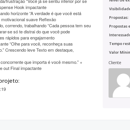
Nível de ex
a/frustração “Você já se sentiu inferior por se
suspense Hook impactante
Visibilidad
ando horizonte “A verdade é que você está
Propostas:
a motivacional suave Reflexão
o, correndo, trabalhando “Cada pessoa tem seu
Propostas e
rar-se só te distrai do que você pode
Interessado
tes rápidos para engajamento
iante “Olhe para você, reconheça suas
Tempo rest
o.” Crescendo leve Texto em destaque,
Valor Míni
o concorrente que importa é você mesmo.” +
Cliente
e out Final impactante
projeto:
:19