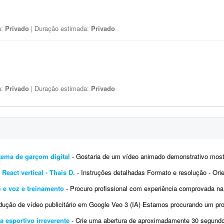
a:
Privado
| Duração estimada:
Privado
a:
Privado
| Duração estimada:
Privado
tema de garçom digital
- Gostaria de um vídeo animado demonstrativo mostrando o funcionamento do meu sis
React vertical - Thais D.
- Instruções detalhadas Formato e resolução - Orientação: vertical (9:16)
m e voz e treinamento
- Procuro profissional com experiência comprovada na criação de avatares ou clones digitais realistas
ão de vídeo publicitário em Google Veo 3 (IA) Estamos procurando um profissional com experiência co
 esportivo irreverente
- Crie uma abertura de aproximadamente 30 segundos, em formato 16:9, para o programa "Arena", um programa 