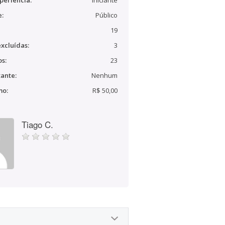
periência:
Iniciante
e:
Público
19
xcluídas:
3
s:
23
ante:
Nenhum
mo:
R$ 50,00
Tiago C.