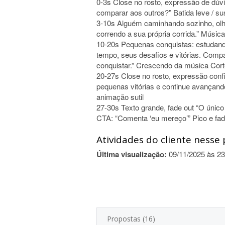
0-3s Close no rosto, expressão de dúvid
comparar aos outros?” Batida leve / 
3-10s Alguém caminhando sozinho, olh
correndo a sua própria corrida.” Músic
10-20s Pequenas conquistas: estudand
tempo, seus desafios e vitórias. Compa
conquistar.” Crescendo da música Cor
20-27s Close no rosto, expressão conf
pequenas vitórias e continue avançand
animação sutil
27-30s Texto grande, fade out “O únic
CTA: “Comenta ‘eu mereço’” Pico e fad
Atividades do cliente nesse 
Última visualização:
09/11/2025 às 23
Propostas (16)