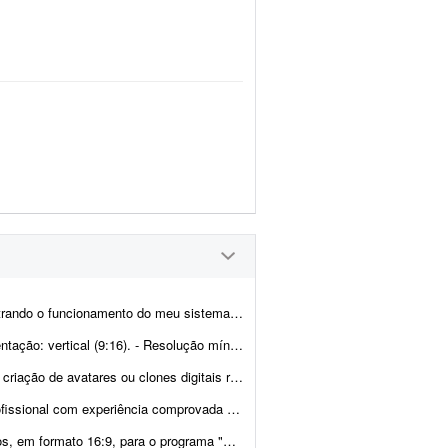
tema. O sistema é o rangu.app É um sistema de garçom digital.
. - Resolução mínima: 1080x1920. - Cada vídeo deve ter ...
 utilizando inteligência artificial. O projeto consiste em criar um clo...
mprovada em Google Veo 3 para desenvolver um v&i...
esportivo de futebol com perfil irreverente e bem-humorado. A estética deve...