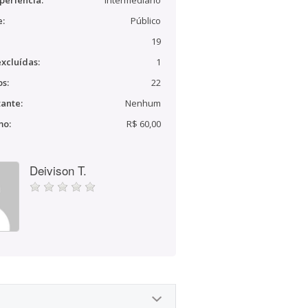
periência:
Intermediário
e:
Público
19
xcluídas:
1
s:
22
ante:
Nenhum
mo:
R$ 60,00
Deivison T.