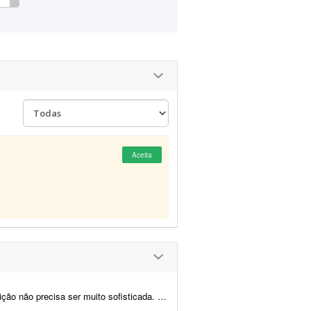
Aceita
sofisticada. Procuro algo simples, dinâmico e ag...