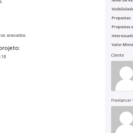
Nível de ex
a.
Visibilidad
Propostas:
Propostas e
vos anexados.
Interessado
Valor Míni
projeto:
Cliente
:18
Freelancer