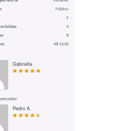
periência:
Iniciante
e:
Público
5
xcluídas:
4
s:
8
mo:
R$ 50,00
Gabriella
 vencedor
Pedro A.