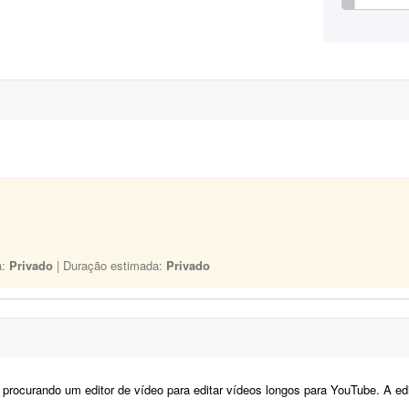
a:
Privado
| Duração estimada:
Privado
ocurando um editor de vídeo para editar vídeos longos para YouTube. A edição não precisa ser muito 