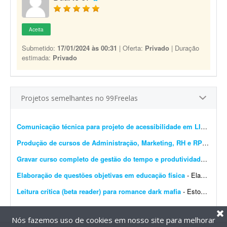
Aceita
Submetido:
17/01/2024 às 00:31
| Oferta:
Privado
| Duração
estimada:
Privado
Projetos semelhantes no 99Freelas
Comunicação técnica para projeto de acessibilidade em LIBRAS
- 
Produção de cursos de Administração, Marketing, RH e RP
- Procur
Gravar curso completo de gestão do tempo e produtividade
- Procu
Elaboração de questões objetivas em educação física
- Elaboração de questões com 5 alternativas de resposta e apenas uma correta. As questões devem ser elaboradas de acordo com o programa/bibliografia. O(a) elaborador(a) d...
Leitura crítica (beta reader) para romance dark mafia
- Estou em busca de uma leitora crítica (beta reader) para avaliar o manuscrito completo de um romance do subgênero dark mafia romance. Sobre o livro: - Gênero: Romance / dark rom...
Nós fazemos uso de cookies em nosso site para melhorar