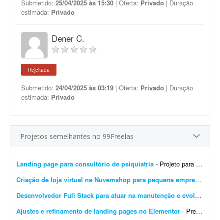
Submetido:
25/04/2025 às 15:30
| Oferta:
Privado
| Duração
estimada:
Privado
Dener C.
Rejeitada
Submetido:
24/04/2025 às 03:19
| Oferta:
Privado
| Duração
estimada:
Privado
Projetos semelhantes no 99Freelas
Landing page para consultório de psiquiatria
- Projeto para criação de landing page para consultório de psiquiatria. Escopo do projeto: Desenvolvimento completo da landing page. Design moderno, limpo e com foco em convers&...
Criação de loja virtual na Nuvemshop para pequena empresa
- Prec
Desenvolvedor Full Stack para atuar na manutenção e evolução de uma plataforma SaaS
Ajustes e refinamento de landing pages no Elementor
- Preciso de alguém para finalizar o desenvolvimento de 14 landing pages no Elementor. É um projeto rápido e de baixa complexidade. O cenário atual: As páginas j&...