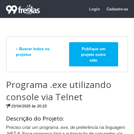
Login
Cadastre-se
« Buscar todos os
Publique um
projetos
projeto como
este
Programa .exe utilizando
console via Telnet
23/04/2025 às 20:23
Descrição do Projeto:
Preciso criar um programa .exe, de preferência na linguagem
.NET 8. Esse programa fará a automação de comandos via