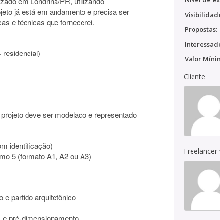
Nível de ex
lizado em Londrina/PR, utilizando
ojeto já está em andamento e precisa ser
Visibilidad
cas e técnicas que fornecerei.
Propostas:
Interessado
+ residencial)
Valor Míni
Cliente
o projeto deve ser modelado e representado
m identificação)
Freelancer
mo 5 (formato A1, A2 ou A3)
o e partido arquitetônico
 e pré-dimensionamento