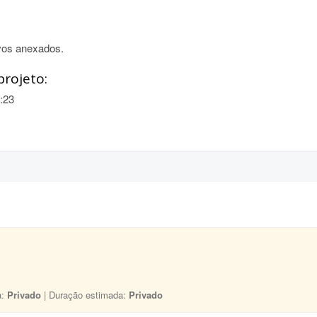
vos anexados.
projeto:
:23
a:
Privado
| Duração estimada:
Privado