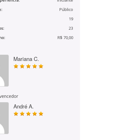
periência:
Iniciante
e:
Público
19
s:
23
mo:
R$ 70,00
Mariana C.
 vencedor
André A.