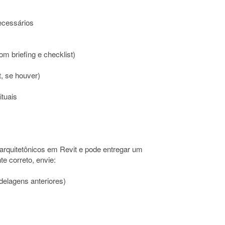
ecessários
m briefing e checklist)
, se houver)
ituais
arquitetônicos em Revit e pode entregar um
e correto, envie:
delagens anteriores)