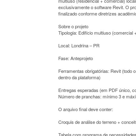
multiuso (residencial + comercial) loca
exclusivamente o software Revit. O pr
finalizado conforme diretrizes acadêmi
Sobre o projeto
Tipologia: Edifício multiuso (comercial 
Local: Londrina – PR
Fase: Anteprojeto
Ferramentas obrigatórias: Revit (todo 
dentro da plataforma)
Entregas esperadas (em PDF único, co
Número de pranchas: mínimo 3 e máxi
O arquivo final deve conter:
Croquis de análise do terreno + conceit
Tabela com programa de necessidades