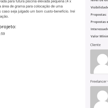
Nível de ex
ada para futura piscina elevada pequena (4 x
ma área de grama para colocação de uma
Visibilidad
ck caso seja julgado um bom custo-benefício. Irei
Propostas:
ração.
Propostas e
projeto:
Interessado
:59
Valor Míni
Cliente
Freelancer