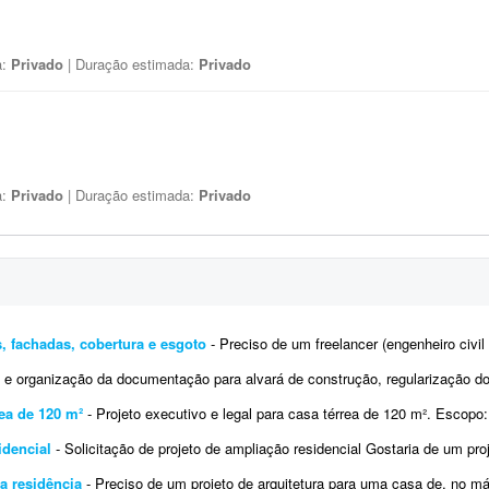
a:
Privado
| Duração estimada:
Privado
a:
Privado
| Duração estimada:
Privado
s, fachadas, cobertura e esgoto
- Preciso de um freelancer (engenheiro civil ou arquiteto) para complementar um projeto executivo
 e organização da documentação para alvará de construção, regularização do
rea de 120 m²
- Projeto executivo e legal para casa térrea de 120 m². Escopo: - Plantas, cortes e elevações em escala
idencial
- Solicitação de projeto de ampliação residencial Gostaria de um projeto para ampliação da 
ra residência
- Preciso de um projeto de arquitetura para uma casa de, no máximo, 150 metros quadrados, com aproximadamen