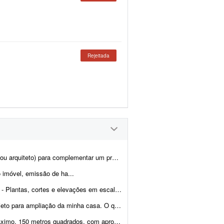
Rejeitada
 de residência unifamiliar com telhado de quatro águas. Já tenho pronto e fornece...
 imóvel, emissão de ha...
 1:50 (arquivos DWG e PDF) - Modelo 3D atualizado (já existe ...
minha casa. O que desejo: - Construção de 1 su&ia...
te a seguinte distribuição: - 4 suítes - 1 sala - 1 cozinha - 1...