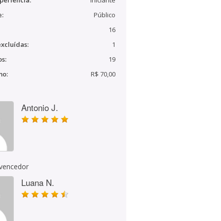
periência:
Iniciante
e:
Público
16
xcluídas:
1
s:
19
mo:
R$ 70,00
Antonio J.
 vencedor
Luana N.