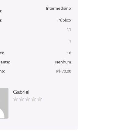
Intermediário
a:
e:
Público
11
1
s:
16
ante:
Nenhum
mo:
R$ 70,00
Gabriel