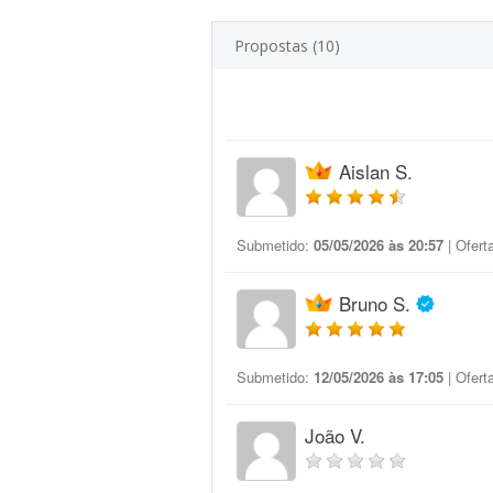
Propostas (10)
Aislan S.
Submetido:
05/05/2026 às 20:57
| Ofert
Bruno S.
Submetido:
12/05/2026 às 17:05
| Ofert
João V.