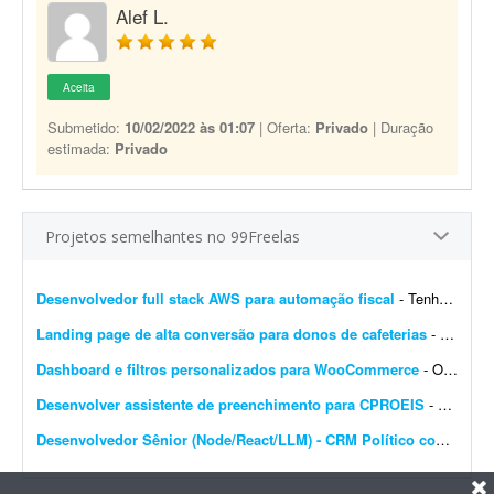
Alef L.
Aceita
Submetido:
10/02/2022 às 01:07
| Oferta:
Privado
| Duração
estimada:
Privado
Projetos semelhantes no 99Freelas
Desenvolvedor full stack AWS para automação fiscal
- Tenho uma plataforma de automação fiscal rodando em AWS - ela pega os dados do sistema do cliente, calcula os impostos e emite a nota fiscal automaticamente. Preciso de alguém...
Landing page de alta conversão para donos de cafeterias
- Sou gestor de tráfego especializado em cafeterias e cafés e preciso de uma landing page de alta conversão para captar leads (donos de cafeterias) que chegam pelos meus an&uacut...
Dashboard e filtros personalizados para WooCommerce
- Olá pessoal, Preciso transformar o dashboard padrão do WooCommerce em um painel diferenciado para clientes e vendedores; procuro solução via plugin ou via código...
Desenvolver assistente de preenchimento para CPROEIS
- Buscamos um desenvolvedor experiente para criar uma solução de automação assistida para o processo de preenchimento de dados no sistema CPROEIS. O objetivo principal &ea...
Desenvolvedor Sênior (Node/React/LLM) - CRM Político com IA e WhatsApp