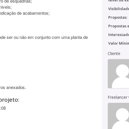
Nível de ex
ro de esquadrias;
iveis;
Visibilidad
indicação de acabamentos;
Propostas:
Propostas e
Interessado
ode ser ou não em conjunto com uma planta de
Valor Míni
Cliente
vos anexados.
Freelancer
projeto:
:08