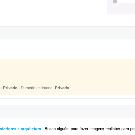
a:
Privado
| Duração estimada:
Privado
nteriores e arquitetura
- Busco alguém para fazer imagens realistas para projetos 3D. Preciso de agilidade para trabalhos com curto praz