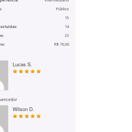
periência:
Intermediário
e:
Público
15
xcluídas:
14
s:
23
mo:
R$ 70,00
Lucas S.
 vencedor
Wilson D.