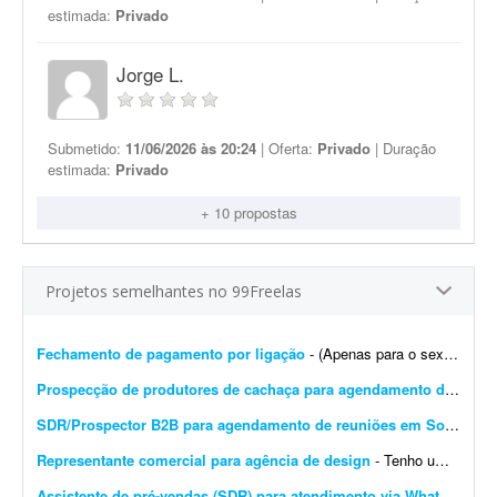
estimada:
Privado
Jorge L.
Submetido:
11/06/2026 às 20:24
| Oferta:
Privado
| Duração
estimada:
Privado
+ 10 propostas
Projetos semelhantes no 99Freelas
Fechamento de pagamento por ligação
- (Apenas para o sexo feminino) - pagamento fixo Vendo um produto de emagrecimento pelo whatsapp. Porém tem pessoas que já sabem como funciona o produto, o valor. Elas falam qual valor...
Prospecção de produtores de cachaça para agendamento de demonstrações
SDR/Prospector B2B para agendamento de reuniões em Software House
Representante comercial para agência de design
- Tenho uma agência de design e alguns projetos secundários ligados a ela. Porém, no momento estamos precisando de ajuda para atrair mais clientes. Para este primeiro trabalho, f...
Assistente de pré-vendas (SDR) para atendimento via WhatsApp e CRM