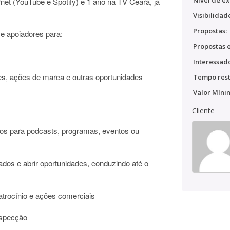
Nível de ex
rnet (YouTube e Spotify) e 1 ano na TV Ceará, já
Visibilidad
Propostas:
 e apoiadores para:
Propostas e
Interessado
ões, ações de marca e outras oportunidades
Tempo rest
Valor Míni
Cliente
ios para podcasts, programas, eventos ou
ados e abrir oportunidades, conduzindo até o
patrocínio e ações comerciais
rospecção