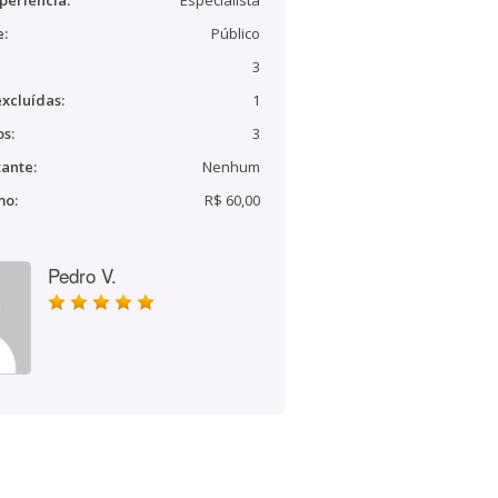
periência:
Especialista
e:
Público
3
xcluídas:
1
s:
3
ante:
Nenhum
mo:
R$ 60,00
Pedro V.