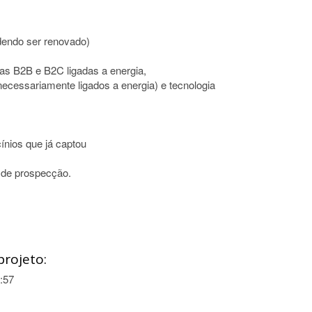
odendo ser renovado)
as B2B e B2C ligadas a energia,
 necessariamente ligados a energia) e tecnologia
cínios que já captou
 de prospecção.
projeto:
:57