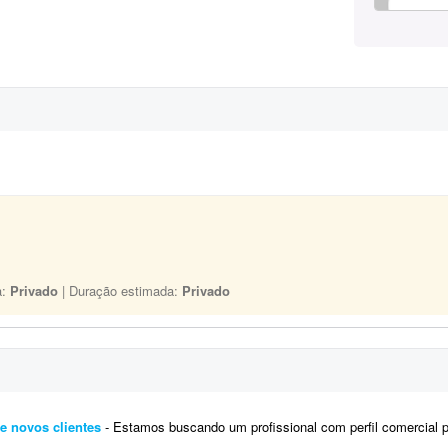
a:
Privado
| Duração estimada:
Privado
e novos clientes
- Estamos buscando um profissional com perfil comercial para atuar em um projeto de prospecção e desenvolvim