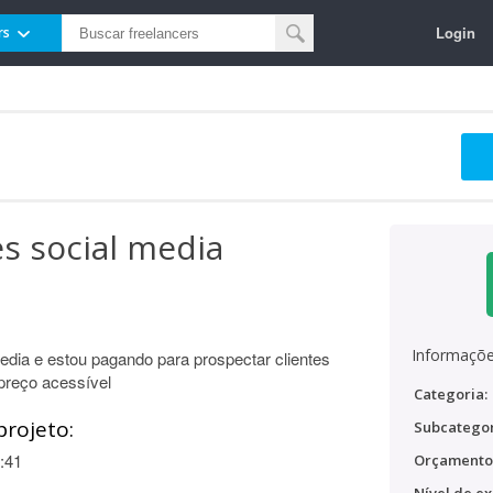
Login
rs
es social media
Informaçõe
media e estou pagando para prospectar clientes
preço acessível
Categoria:
projeto:
Subcategor
:41
Orçamento