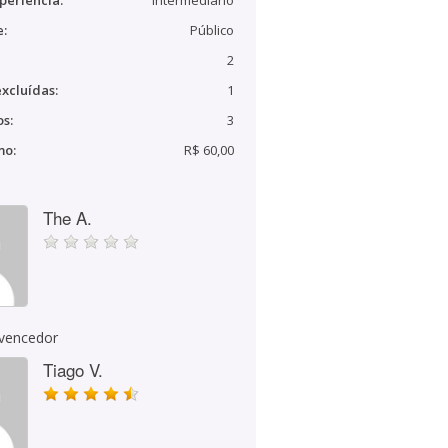
periência:
Intermediário
e:
Público
2
xcluídas:
1
s:
3
mo:
R$ 60,00
The A.
 vencedor
Tiago V.