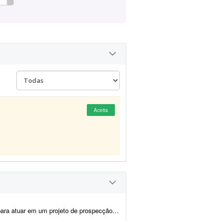
Aceita
ento de novas oportunidades B2B para a Guebly. O objetivo será identi...