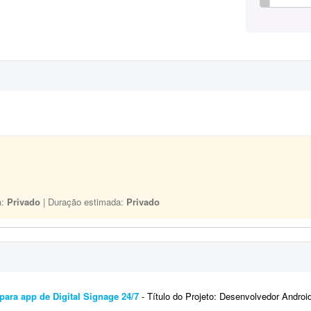
a:
Privado
| Duração estimada:
Privado
para app de Digital Signage 24/7
- Título do Projeto: Desenvolvedor Android Sênior (Kotlin) - App Digital Signage 24/7 (