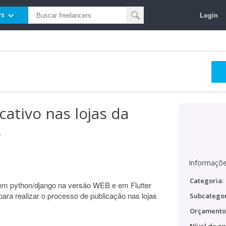
Login
rs
cativo nas lojas da
e
Informaçõe
Categoria:
em python/django na versão WEB e em Flutter
ara realizar o processo de publicação nas lojas
Subcategor
Orçamento