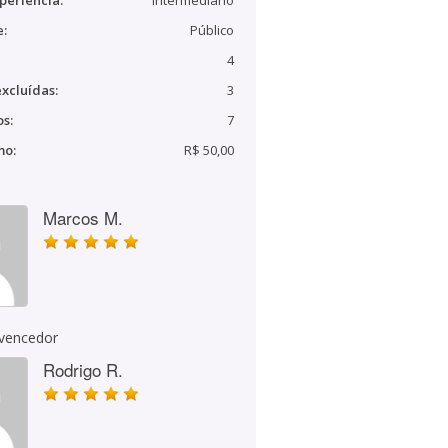
periência:
Intermediário
e:
Público
4
xcluídas:
3
s:
7
mo:
R$ 50,00
Marcos M.
 vencedor
Rodrigo R.