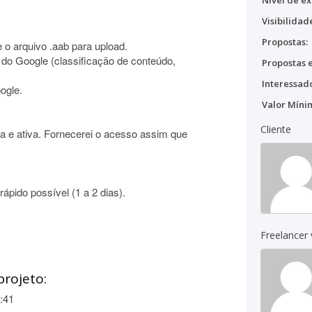
Nível de ex
Visibilidad
Propostas:
 e o arquivo .aab para upload.
s do Google (classificação de conteúdo,
Propostas e
Interessado
ogle.
Valor Míni
Cliente
a e ativa. Fornecerei o acesso assim que
rápido possível (1 a 2 dias).
Freelancer
projeto:
:41