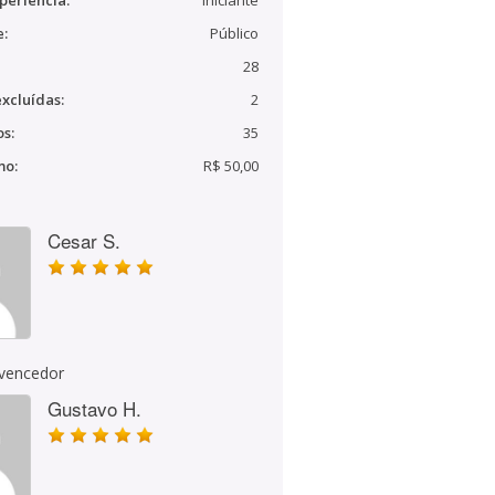
periência:
Iniciante
e:
Público
28
xcluídas:
2
s:
35
mo:
R$ 50,00
Cesar S.
 vencedor
Gustavo H.