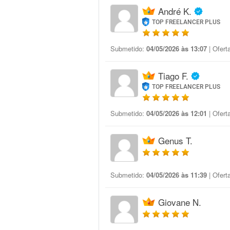
André K.
TOP FREELANCER PLUS
Submetido:
04/05/2026 às 13:07
| Ofert
Tiago F.
TOP FREELANCER PLUS
Submetido:
04/05/2026 às 12:01
| Ofert
Genus T.
Submetido:
04/05/2026 às 11:39
| Ofert
Giovane N.