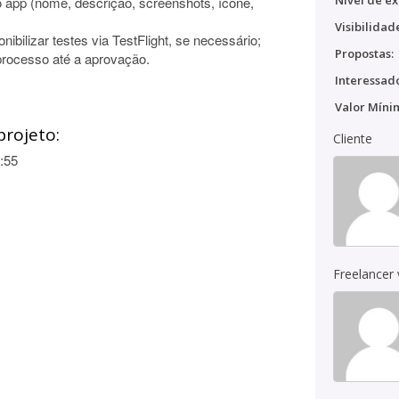
Nível de ex
o app (nome, descrição, screenshots, ícone,
Visibilidad
nibilizar testes via TestFlight, se necessário;
Propostas:
processo até a aprovação.
Interessado
Valor Míni
projeto:
Cliente
:55
Freelancer