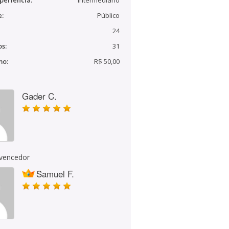
periência:
Intermediário
e:
Público
24
s:
31
mo:
R$ 50,00
Gader C.
 vencedor
Samuel F.