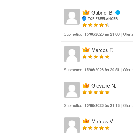
Gabriel B.
TOP FREELANCER
Submetido:
15/06/2026 às 21:00
| Ofert
Marcos F.
Submetido:
15/06/2026 às 20:51
| Ofert
Giovane N.
Submetido:
15/06/2026 às 21:18
| Ofert
Marcos V.