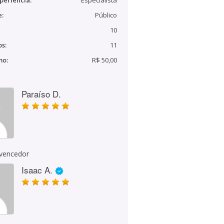
periência:
Especialista
e:
Público
10
s:
11
mo:
R$ 50,00
Paraíso D.
 vencedor
Isaac A.