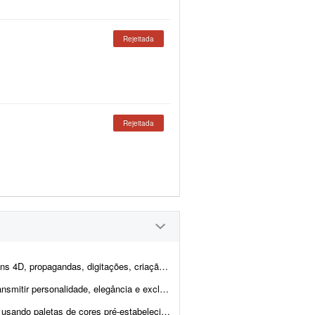
Rejeitada
Rejeitada
de logotipos e artes em geral. O objetivo é inovar na forma com...
os os pontos de contato da marca ou do evento. Todo projeto é desenvolvido ...
elecidas. Os layouts devem ser limpos, com tipografia...