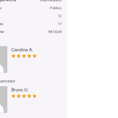
periência:
Intermediário
e:
Público
12
s:
17
mo:
R$ 50,00
Caroline A.
 vencedor
Bruno U.