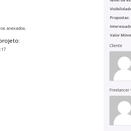
Nível de ex
Visibilidad
Propostas:
Interessado
vos anexados.
Valor Míni
projeto:
Cliente
:17
Freelancer