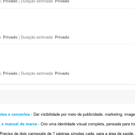
a:
Privado
| Duração estimada:
Privado
a:
Privado
| Duração estimada:
Privado
a:
Privado
| Duração estimada:
Privado
ntos e concertos
- Dar visibilidade por meio de publicidade, marketing, imagens 4D, propagandas, digitações, criação 
po e manual da marca
- Crio uma identidade visual completa, pensada para transmitir personalidade, elegância e exclusividade em tod
reciso de dois carrosséis de 7 páginas simples cada, para a área da saúde, usando paletas de cores pré-estab