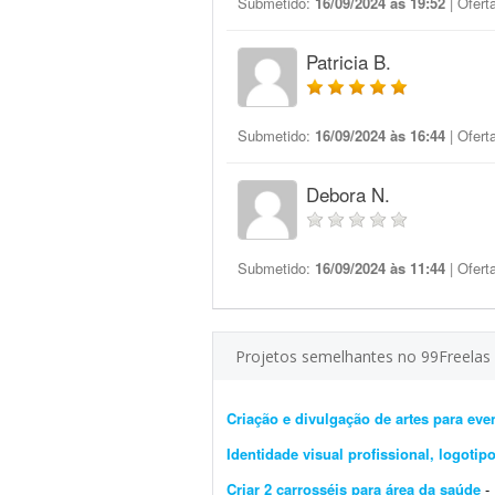
Submetido:
16/09/2024 às 19:52
| Ofert
Patricia B.
Submetido:
16/09/2024 às 16:44
| Ofert
Debora N.
Submetido:
16/09/2024 às 11:44
| Ofert
Projetos semelhantes no 99Freelas
Criação e divulgação de artes para eve
Identidade visual profissional, logoti
Criar 2 carrosséis para área da saúde
- P