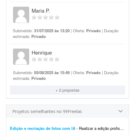
Maria P.
Submetido:
31/07/2025 às 13:20
| Oferta:
Privado
| Duração
estimada:
Privado
Henrique
Submetido:
05/08/2025 às 15:49
| Oferta:
Privado
| Duração
estimada:
Privado
+ 2 propostas
Projetos semelhantes no 99Freelas
Edição e recriação de fotos com IA
- Realizar a edição profissional das fotos originais dos produtos e criar novas versões das imagens utilizando inteligência artificial (IA), explorando diferentes cen&aacut...