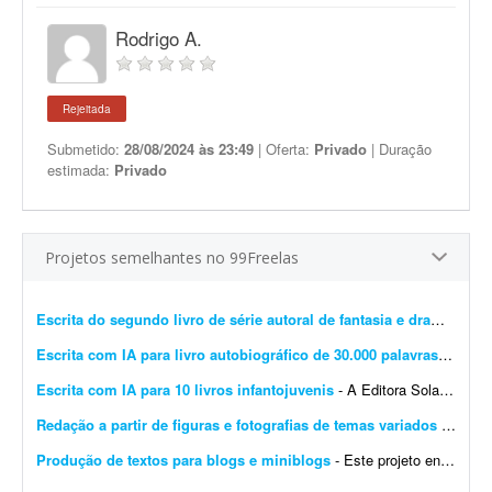
Rodrigo A.
Rejeitada
Submetido:
28/08/2024 às 23:49
| Oferta:
Privado
| Duração
estimada:
Privado
Projetos semelhantes no 99Freelas
Escrita do segundo livro de série autoral de fantasia e drama
- Esto
Escrita com IA para livro autobiográfico de 30.000 palavras
- A Edit
Escrita com IA para 10 livros infantojuvenis
- A Editora Solano busca um profissional especializado em Inteligência Artificial e escrita criativa para desenvolver 10 livros completos, com aproximadamente 10 mil palavras cada, utilizando f...
Redação a partir de figuras e fotografias de temas variados
- Preciso de redação a partir de figuras, desenhos e fotografias sobre os mais variados assuntos, incluindo temas bíblicos. O freelancer deve transformar cada imagem em um texto ...
Produção de textos para blogs e miniblogs
- Este projeto envolve a produção de textos curtos voltados para blogs e miniblogs. Formato dos conteúdos: textos entre 150 e 300 palavras, redigidos com base em temas definidos...