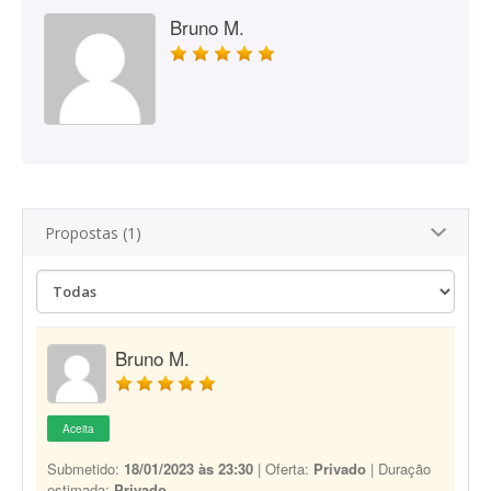
Bruno M.
Propostas (1)
Bruno M.
Aceita
Submetido:
18/01/2023 às 23:30
| Oferta:
Privado
| Duração
estimada:
Privado