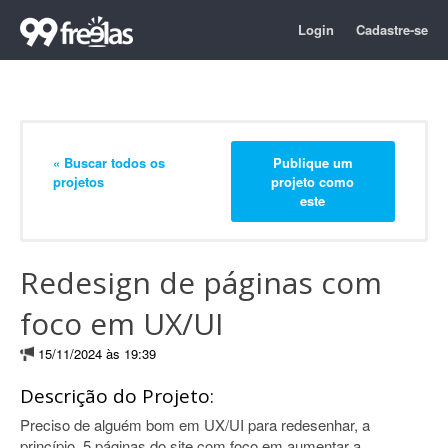
Login
Cadastre-se
« Buscar todos os
Publique um
projetos
projeto como
este
Redesign de páginas com
foco em UX/UI
15/11/2024 às 19:39
Descrição do Projeto:
Preciso de alguém bom em UX/UI para redesenhar, a
princípio, 5 páginas do site com foco em aumentar a