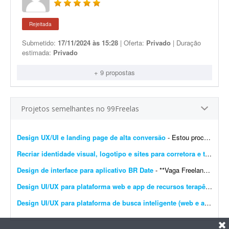
Rejeitada
Submetido:
17/11/2024 às 15:28
| Oferta:
Privado
| Duração
estimada:
Privado
+ 9 propostas
Projetos semelhantes no 99Freelas
Design UX/UI e landing page de alta conversão
- Estou procurando um profissional freelancer especializado em UX/UI e landing pages para desenvolver a experiência e a interface completas do meu site. O objetivo é criar uma presen&cc...
Recriar identidade visual, logotipo e sites para corretora e transportadora
Design de interface para aplicativo BR Date
- **Vaga Freelancer - Web Designer** Estamos em busca de um(a) **Web Designer Freelancer** criativo(a) e comprometido(a) para desenvolver layouts modernos e funcionais para projetos web. Projeto pa...
Design UI/UX para plataforma web e app de recursos terapêuticos infantis
Design UI/UX para plataforma de busca inteligente (web e app)
- So