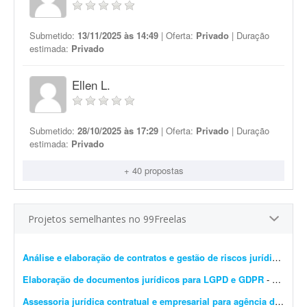
Submetido:
13/11/2025 às 14:49
| Oferta:
Privado
| Duração
estimada:
Privado
Ellen L.
Submetido:
28/10/2025 às 17:29
| Oferta:
Privado
| Duração
estimada:
Privado
+ 40 propostas
Projetos semelhantes no 99Freelas
Análise e elaboração de contratos e gestão de riscos jurídicos
- Es
Elaboração de documentos jurídicos para LGPD e GDPR
- Olá! Estou procurando um(a) advogado(a) com experiência comprovada em LGPD, GDPR, Direito Digital e Proteção de Dados para elaborar e revisar toda a documentaç&at...
Assessoria jurídica contratual e empresarial para agência de marketing