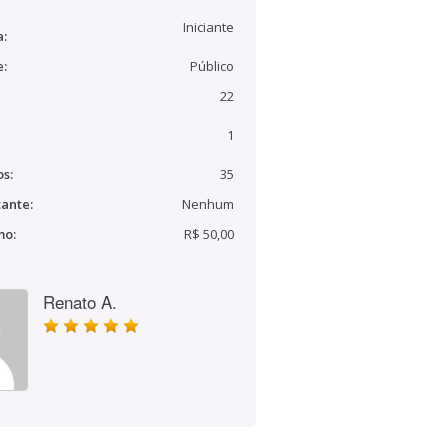
Iniciante
a:
e:
Público
22
1
s:
35
ante:
Nenhum
mo:
R$ 50,00
Renato A.