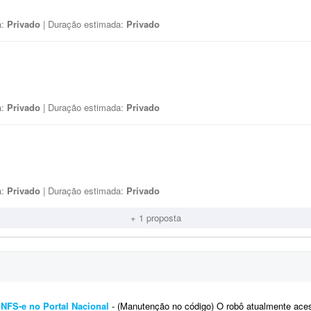
a:
Privado
| Duração estimada:
Privado
a:
Privado
| Duração estimada:
Privado
a:
Privado
| Duração estimada:
Privado
+ 1 proposta
NFS-e no Portal Nacional
- (Manutenção no código) O robô atualmente acessa o Portal Nacional da NFS-e com o certificad