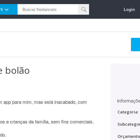
Login
rs
e bolão
Informaçõe
um app para mim, mas está inacabado, com
Categoria:
s e crianças da família, sem fins comerciais.
Subcategor
ndo.
Orçamento