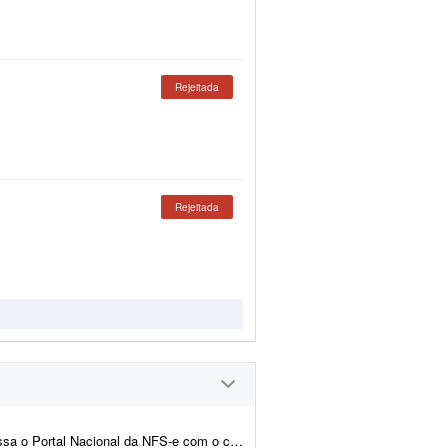
Rejeitada
Rejeitada
o digital de cada empresa, confere se as notas emitidas no mês batem com...