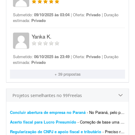
Submetido:
09/10/2025 às 03:04
| Oferta:
Privado
| Duração
estimada:
Privado
Yanka K.
Submetido:
06/10/2025 às 23:49
| Oferta:
Privado
| Duração
estimada:
Privado
+ 39 propostas
Projetos semelhantes no 99Freelas
Concluir abertura de empresa no Paraná
- No Paraná, pelo portal Empresa Fácil, era possível fazer o processo completo de abertura de empresa sem contador. Agora descobri que isso mudou: é preciso informar os da...
Acerto fiscal para Lucro Presumido
- Correção de base uma única vez. Total de 9.266 itens - Regime: Lucro Presumido - Custo para atender a 01 loja. Sistema de retaguarda: Albatros - Contabilidade: SJT. - CNPJ: 03...
Regularização de CNPJ e apoio fiscal e tributário
- Preciso regularizar um CNPJ que está como INAPTO. Ele está parado há alguns meses e gostaria de avaliar se vale a pena regularizá-lo ou encerrá-lo. Além d...