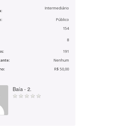
Intermediário
a:
e:
Público
154
8
s:
191
ante:
Nenhum
mo:
R$ 50,00
Baía - 2.