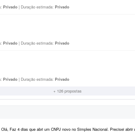
a:
Privado
| Duração estimada:
Privado
a:
Privado
| Duração estimada:
Privado
a:
Privado
| Duração estimada:
Privado
+ 126 propostas
Olá, Faz 4 dias que abri um CNPJ novo no Simples Nacional. Precisei abrir uma conta no TikTok e o CPF aparece com meu nome 