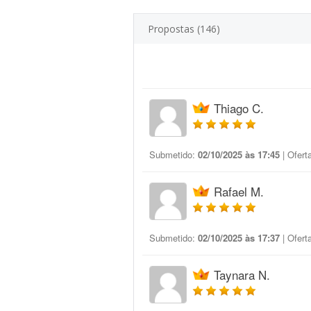
Propostas (146)
Thiago C.
Submetido:
02/10/2025 às 17:45
| Ofert
Rafael M.
Submetido:
02/10/2025 às 17:37
| Ofert
Taynara N.