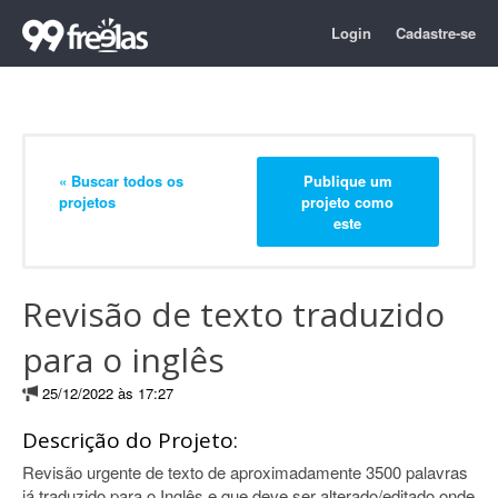
Login
Cadastre-se
« Buscar todos os
Publique um
projetos
projeto como
este
Revisão de texto traduzido
para o inglês
25/12/2022 às 17:27
Descrição do Projeto:
Revisão urgente de texto de aproximadamente 3500 palavras
já traduzido para o Inglês e que deve ser alterado/editado onde