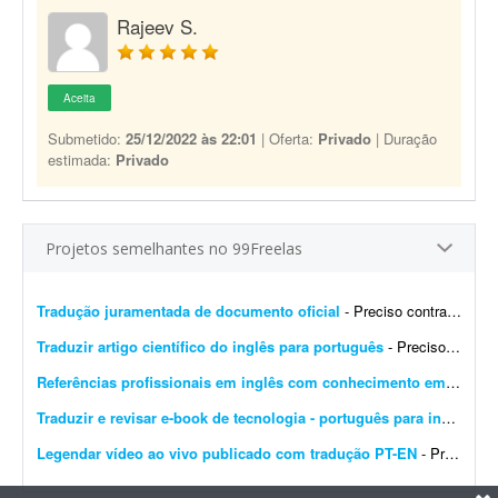
Rajeev S.
Aceita
Submetido:
25/12/2022 às 22:01
| Oferta:
Privado
| Duração
estimada:
Privado
Projetos semelhantes no 99Freelas
Tradução juramentada de documento oficial
- Preciso contratar um tradutor público juramentado para realizar a tradução oficial de um documento. O documento será utilizado para fins oficiais, portanto a tradu&cced...
Traduzir artigo científico do inglês para português
- Preciso de alguém com experiência em tradução de artigos científicos. Necessito traduzir um artigo do inglês para o português, preservando o rigor term...
Referências profissionais em inglês com conhecimento em mídia paga
Traduzir e revisar e-book de tecnologia - português para inglês
- Es
Legendar vídeo ao vivo publicado com tradução PT-EN
- Preciso da tradução simultânea deste vídeo ao vivo já publicado, com legendas dinâmicas. Do português para o inglês. As legendas devem ser sincr...