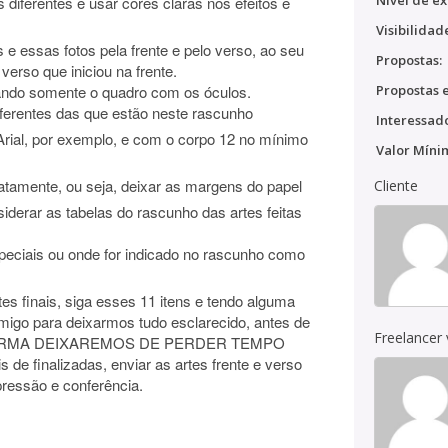
Nível de ex
 diferentes e usar cores claras nos efeitos e
Visibilidad
s e essas fotos pela frente e pelo verso, ao seu
Propostas:
verso que iniciou na frente.
ixando somente o quadro com os óculos.
Propostas e
iferentes das que estão neste rascunho
Interessado
Arial, por exemplo, e com o corpo 12 no mínimo
Valor Míni
exatamente, ou seja, deixar as margens do papel
Cliente
siderar as tabelas do rascunho das artes feitas
peciais ou onde for indicado no rascunho como
es finais, siga esses 11 itens e tendo alguma
omigo para deixarmos tudo esclarecido, antes de
Freelancer
TA FORMA DEIXAREMOS DE PERDER TEMPO
finalizadas, enviar as artes frente e verso
ressão e conferência.