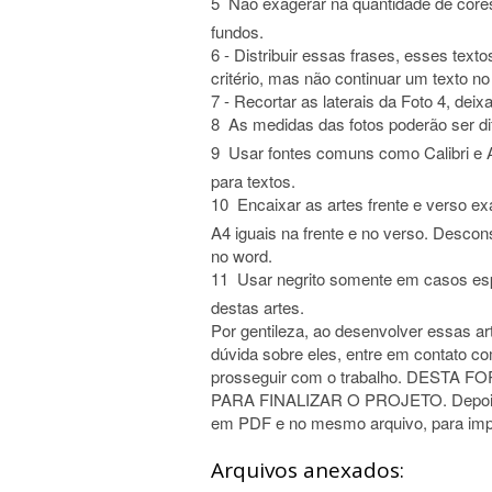
5  Não exagerar na quantidade de cores
fundos.
6 - Distribuir essas frases, esses texto
critério, mas não continuar um texto no 
7 - Recortar as laterais da Foto 4, de
8  As medidas das fotos poderão ser d
9  Usar fontes comuns como Calibri e 
para textos.
10  Encaixar as artes frente e verso 
A4 iguais na frente e no verso. Descon
no word.
11  Usar negrito somente em casos es
destas artes.
Por gentileza, ao desenvolver essas art
dúvida sobre eles, entre em contato c
prosseguir com o trabalho. DES
PARA FINALIZAR O PROJETO. Depois de 
em PDF e no mesmo arquivo, para imp
Arquivos anexados: