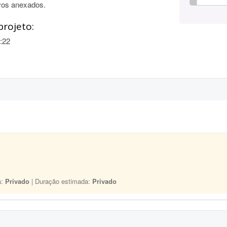
vos anexados.
projeto:
:22
a:
Privado
| Duração estimada:
Privado